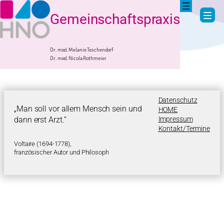
Gemeinschaftspraxis
Zum
Inhalt
springen
Diagnostik
Dr. med. Melanie Teschendorf
Dr. med. Nicola Rothmeier
Datenschutz
„Man soll vor allem Mensch sein und
HOME
Impressum
dann erst Arzt.“
Kontakt/Termine
Voltaire (1694-1778),
französischer Autor und Philosoph